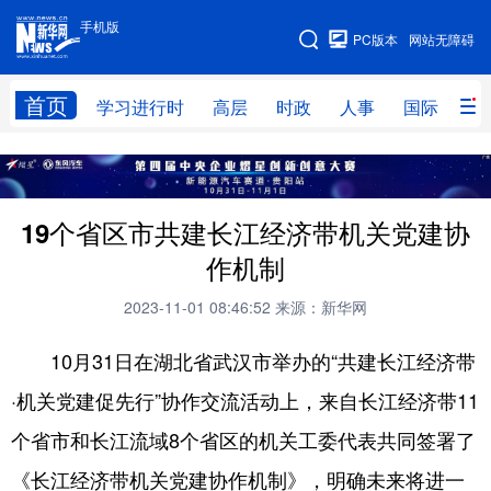
手机版
手机版
PC版本
网站无障碍
网站地图
首页
学习进行时
高层
时政
人事
国际
财
学习进行时
高层
时政
人事
国际
财经
网评
港澳
19个省区市共建长江经济带机关党建协
台湾
思客智库
全球连线
教育
作机制
科技
科创
量子
体育
2023-11-01 08:46:52
来源：新华网
文化
书画
健康
军事
10月31日在湖北省武汉市举办的“共建长江经济带
访谈
视频
图片
政务
·机关党建促先行”协作交流活动上，来自长江经济带11
个省市和长江流域8个省区的机关工委代表共同签署了
法律
中央文件
金融
汽车
《长江经济带机关党建协作机制》，明确未来将进一
食品
人居
信息化
数字经济