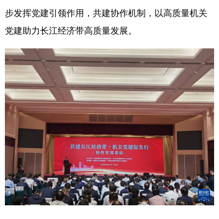
步发挥党建引领作用，共建协作机制，以高质量机关
学术中国
乡村振兴
银龄
溯源中国
党建助力长江经济带高质量发展。
城市
旅游
能源
会展
彩票
娱乐
时尚
悦读
公益
一带一路
亚太网
上市公司
文化产业
地方频道
北京
天津
河北
山西
辽宁
吉林
上海
江苏
浙江
安徽
福建
江西