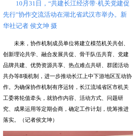
山东
河南
湖北
湖南
10月31日，“共建长江经济带·机关党建促
先行”协作交流活动在湖北省武汉市举办。新
广东
广西
海南
重庆
华社记者 侯文坤 摄
四川
贵州
云南
西藏
陕西
甘肃
青海
宁夏
未来，协作机制成员单位将建立模范机关共创、
新疆
内蒙古
黑龙江
创新理论共学、融合发展共促、骨干队伍共育、党建
品牌共建、优势资源共享、热点难点共研、群团活动
共办等8项机制，进一步推动长江上中下游地区互动协
多语种频道
作。为确保协作机制有序运转，长江流域省区市机关
English
Español
Français
عربى
工委将轮值牵头，就协作内容、活动方式、问题研
Русский язык
日本語
한국어
究、成果运用等定期会商，确定工作计划，统筹推进
Deutsch
Português
落实。（记者侯文坤）