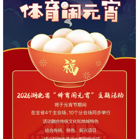
学术中国
乡村振兴
银龄
溯源中国
城市
旅游
能源
会展
彩票
娱乐
时尚
悦读
公益
一带一路
亚太网
上市公司
文化产业
地方频道
北京
天津
河北
山西
辽宁
吉林
上海
江苏
浙江
安徽
福建
江西