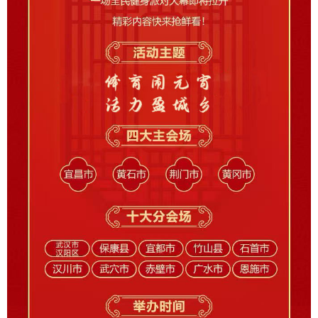
山东
河南
湖北
湖南
广东
广西
海南
重庆
四川
贵州
云南
西藏
陕西
甘肃
青海
宁夏
新疆
内蒙古
黑龙江
多语种频道
English
Español
Français
عربى
Русский язык
日本語
한국어
Deutsch
Português