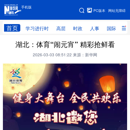
手机版
手机版
PC版本
网站无障碍
网站地图
首页
学习进行时
高层
时政
人事
国际
财
湖北：体育“闹元宵” 精彩抢鲜看
学习进行时
高层
时政
人事
2026-03-03 08:51:22
来源：新华网
国际
财经
网评
港澳
台湾
思客智库
全球连线
教育
科技
科创
量子
体育
文化
书画
健康
军事
访谈
视频
图片
政务
法律
中央文件
金融
汽车
食品
人居
信息化
数字经济