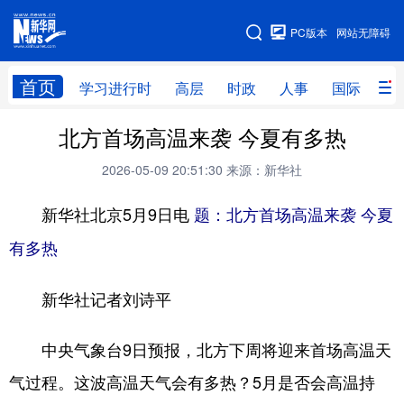
手机版
PC版本
网站无障碍
网站地图
首页
学习进行时
高层
时政
人事
国际
财
北方首场高温来袭 今夏有多热
学习进行时
高层
时政
人事
2026-05-09 20:51:30
来源：新华社
国际
财经
网评
港澳
新华社北京5月9日电
台湾
思客智库
题：北方首场高温来袭 今夏
全球连线
教育
有多热
科技
科创
量子
体育
文化
书画
健康
军事
新华社记者刘诗平
访谈
视频
图片
政务
中央气象台9日预报，北方下周将迎来首场高温天
法律
中央文件
金融
汽车
气过程。这波高温天气会有多热？5月是否会高温持
食品
人居
信息化
数字经济