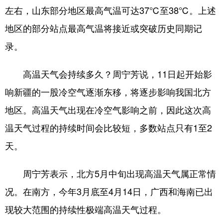
山东
河南
湖北
湖南
左右，山东部分地区最高气温可达37℃至38℃。上述
广东
广西
海南
重庆
地区的部分站点最高气温将接近或突破历史同期记
录。
四川
贵州
云南
西藏
陕西
甘肃
青海
宁夏
高温天气会持续多久？周宁芳说，11日起开始影
新疆
内蒙古
黑龙江
响新疆的一股冷空气逐渐东移，将逐步影响我国北方
地区。高温天气出现在冷空气影响之前，因此这次高
多语种频道
温天气过程的持续时间会比较短，多数站点只有1至2
天。
English
Español
Français
عربى
Русский язык
日本語
한국어
周宁芳表示，北方5月中旬出现高温天气属正常情
Deutsch
Português
况。在南方，今年3月底至4月14日，广西和海南已出
现较大范围的持续性极端高温天气过程。