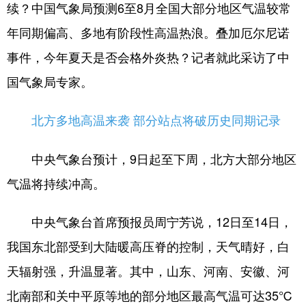
续？中国气象局预测6至8月全国大部分地区气温较常
学术中国
乡村振兴
银龄
溯源中国
年同期偏高、多地有阶段性高温热浪。叠加厄尔尼诺
事件，今年夏天是否会格外炎热？记者就此采访了中
城市
旅游
能源
会展
国气象局专家。
彩票
娱乐
时尚
悦读
公益
一带一路
亚太网
上市公司
北方多地高温来袭 部分站点将破历史同期记录
文化产业
中央气象台预计，9日起至下周，北方大部分地区
气温将持续冲高。
地方频道
中央气象台首席预报员周宁芳说，12日至14日，
北京
天津
河北
山西
我国东北部受到大陆暖高压脊的控制，天气晴好，白
辽宁
吉林
上海
江苏
天辐射强，升温显著。其中，山东、河南、安徽、河
浙江
安徽
福建
江西
北南部和关中平原等地的部分地区最高气温可达35℃