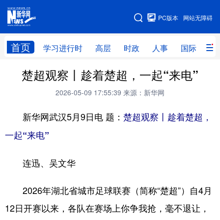
手机版
PC版本
网站无障碍
网站地图
首页
学习进行时
高层
时政
人事
国际
财
楚超观察丨趁着楚超，一起“来电”
学习进行时
高层
时政
人事
2026-05-09 17:55:39
来源：新华网
国际
财经
网评
港澳
新华网武汉5月9日电 题：
台湾
思客智库
全球连线
楚超观察丨趁着楚超，
教育
一起“来电”
科技
科创
量子
体育
文化
书画
健康
军事
连迅、吴文华
访谈
视频
图片
政务
2026年湖北省城市足球联赛（简称“楚超”）自4月
法律
中央文件
金融
汽车
12日开赛以来，各队在赛场上你争我抢，毫不退让，
食品
人居
信息化
数字经济