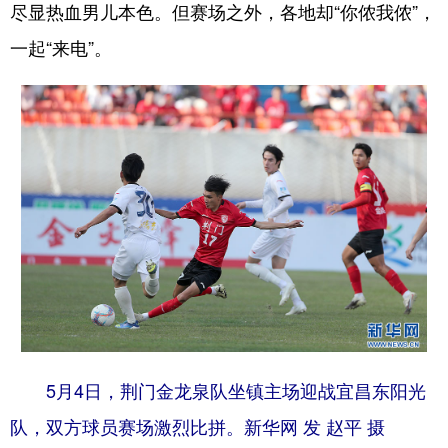
尽显热血男儿本色。但赛场之外，各地却“你侬我侬”，
学术中国
乡村振兴
银龄
溯源中国
一起“来电”。
城市
旅游
能源
会展
彩票
娱乐
时尚
悦读
公益
一带一路
亚太网
上市公司
文化产业
地方频道
北京
天津
河北
山西
辽宁
吉林
上海
江苏
5月4日，荆门金龙泉队坐镇主场迎战宜昌东阳光
浙江
安徽
福建
江西
队，双方球员赛场激烈比拼。新华网 发 赵平 摄