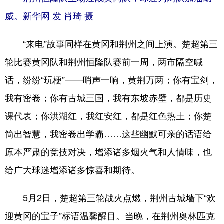
威。新华网 发 肖琦 摄
“来电”故事同样在黄冈和荆州之间上演。楚超第三
轮比赛黄冈队和荆州恒隆队赛前一周，两市隔空喊
话，纷纷“玩梗”——哨声一响，黄荆万两；你有宝剑，
我有密卷；你有古城三国，我有东坡赤壁，都是历史
课代表；你洪湖红，我红安红，都是红色热土；你楚
简出智慧，我密卷出学霸……这些幽默可亲的话语给
原本严肃的竞技对决，增添诸多烟火气和人情味，也
给广大球迷增添诸多惊喜和期待。
5月2日，楚超第三轮战火点燃，荆州古城墙下“欢
迎黄冈的宝子”标语温馨醒目。当晚，在荆州奥林匹克