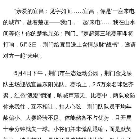
山东
河南
湖北
湖南
“亲爱的宜昌：见字如面……宜昌，你是‘一座来电
广东
广西
海南
重庆
的城市’，趁着楚超——我们，一起‘来电’……我在山水
四川
贵州
云南
西藏
间等你！你的楚地兄弟：荆门。”楚超第三轮赛事即将
陕西
甘肃
青海
宁夏
打响，5月3日，荆门给宜昌送上含情脉脉“战书”，邀请
新疆
内蒙古
黑龙江
对方一起“来电”。
5月4日下午，荆门市生态运动公园，荆门金龙泉
多语种频道
队主场迎战宜昌东阳光队。赛场上，2.5万余名球迷齐
English
Español
Français
عربى
聚，红色“浪潮”翻涌，呐喊声震天。比赛中，两队攻防
Русский язык
日本語
한국어
你来我往，互不相让，扣人心弦。荆门队队员平均年
龄偏小、大赛经验不足、体能储备不占优势，且开局
Deutsch
Português
十余分钟就失一球。小将们并未慌乱退缩，而是默契