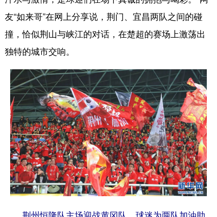
友“如来哥”在网上分享说，荆门、宜昌两队之间的碰
撞，恰似荆山与峡江的对话，在楚超的赛场上激荡出
独特的城市交响。
荆州恒隆队主场迎战黄冈队，球迷为两队加油助