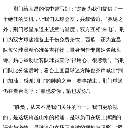
荆门给宜昌的信中曾写到：“楚超为我们提供了一
个绝佳的契机，让我们以球会友，共叙情谊。”赛场之
外，荆门尽显东道主诚意与温度，双方互相“来电”。荆
门为双方球迷准备上千份免费茶饮、西瓜，还为宜昌
队每位球员精心准备吉祥物，量身创作专属姓名藏头
诗。贴心举动让客队球员直呼“很用心、很感动”。当荆
门队比分落后时，看台上宜昌球迷方阵也齐声喊出“荆
门加油，感谢荆门”的肺腑之声。赛事结束，荆门球迷
仍在看台高呼：“赢也爱你，输也爱你”。
“胜负，从来不是我们关注的唯一。我们更珍视
的，是这场跨越山水的相逢，是球员们在场上挥洒的
汗水与激情，是球迷们在场下真诚的拥抱与喝彩。”网