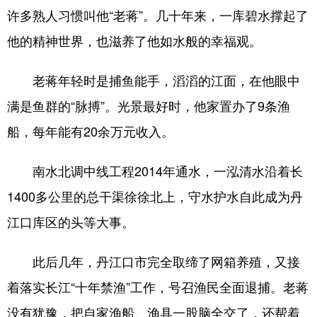
许多熟人习惯叫他“老蒋”。几十年来，一库碧水撑起了
学术中国
乡村振兴
银龄
溯源中国
他的精神世界，也滋养了他如水般的幸福观。
城市
旅游
能源
会展
老蒋年轻时是捕鱼能手，滔滔的江面，在他眼中
彩票
娱乐
时尚
悦读
满是鱼群的“脉搏”。光景最好时，他家置办了9条渔
公益
一带一路
亚太网
上市公司
船，每年能有20余万元收入。
文化产业
南水北调中线工程2014年通水，一泓清水沿着长
1400多公里的总干渠徐徐北上，守水护水自此成为丹
地方频道
江口库区的头等大事。
北京
天津
河北
山西
此后几年，丹江口市完全取缔了网箱养殖，又接
辽宁
吉林
上海
江苏
着落实长江“十年禁渔”工作，号召渔民全面退捕。老蒋
浙江
安徽
福建
江西
没有犹豫，把自家渔船、渔具一股脑全交了，还帮着