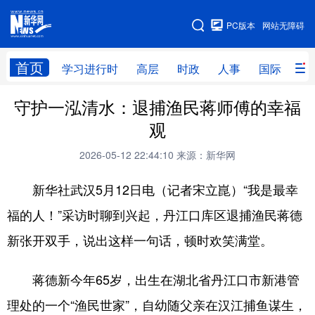
手机版
PC版本
网站无障碍
网站地图
首页
学习进行时
高层
时政
人事
国际
财
守护一泓清水：退捕渔民蒋师傅的幸福
学习进行时
高层
时政
人事
观
国际
财经
网评
港澳
2026-05-12 22:44:10
来源：新华网
台湾
思客智库
全球连线
教育
新华社武汉5月12日电（记者宋立崑）“我是最幸
科技
科创
量子
体育
福的人！”采访时聊到兴起，丹江口库区退捕渔民蒋德
文化
书画
健康
军事
新张开双手，说出这样一句话，顿时欢笑满堂。
访谈
视频
图片
政务
蒋德新今年65岁，出生在湖北省丹江口市新港管
法律
中央文件
金融
汽车
理处的一个“渔民世家”，自幼随父亲在汉江捕鱼谋生，
食品
人居
信息化
数字经济