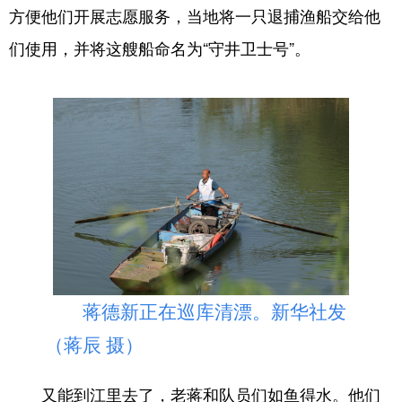
方便他们开展志愿服务，当地将一只退捕渔船交给他
们使用，并将这艘船命名为“守井卫士号”。
蒋德新正在巡库清漂。新华社发
（蒋辰 摄）
又能到江里去了，老蒋和队员们如鱼得水。他们