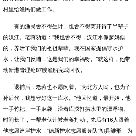
山东
河南
湖北
湖南
村里给渔民们做工作。
广东
广西
海南
重庆
有的渔民舍不得生计，也舍不得离开待了半辈子
四川
贵州
云南
西藏
的汉江。老蒋劝道：“我也舍不得，汉江水像爹妈似
陕西
甘肃
青海
宁夏
的，养活了我们的祖祖辈辈。现在国家提倡守水护
新疆
内蒙古
黑龙江
水，让我们反哺，这是我们的幸福呀。”就这样，他带
动新港管理处87艘渔船完成回收。
多语种频道
退捕后，老蒋也不愿闲着。“为北方人民，也为子
English
Español
Français
عربى
孙后代，我想守好这一库水。”他回忆道，最开始，他
Русский язык
日本語
한국어
一手竹耙、一手麻袋，沿着库汊打捞水里的漂浮物。
Deutsch
Português
时间长了，一帮老伙计被老蒋打动，先后有16人跟着
他志愿巡岸护水，“德新护水志愿服务队”初具雏形。为