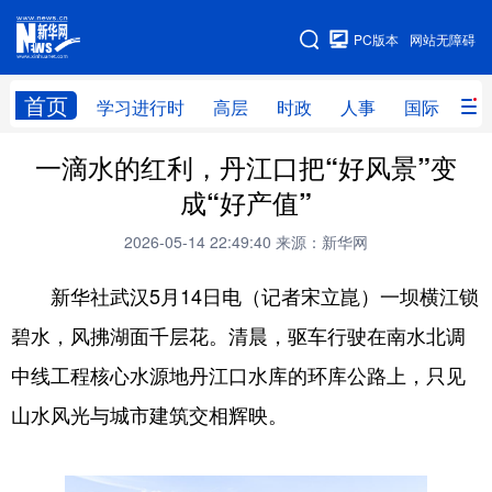
手机版
PC版本
网站无障碍
网站地图
首页
学习进行时
高层
时政
人事
国际
财
一滴水的红利，丹江口把“好风景”变
学习进行时
高层
时政
人事
成“好产值”
国际
财经
网评
港澳
2026-05-14 22:49:40
来源：新华网
台湾
思客智库
全球连线
教育
新华社武汉5月14日电（记者宋立崑）一坝横江锁
科技
科创
量子
体育
碧水，风拂湖面千层花。清晨，驱车行驶在南水北调
文化
书画
健康
军事
中线工程核心水源地丹江口水库的环库公路上，只见
访谈
视频
图片
政务
山水风光与城市建筑交相辉映。
法律
中央文件
金融
汽车
食品
人居
信息化
数字经济