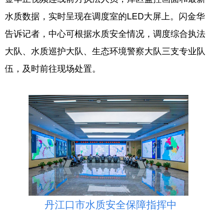
山东
河南
湖北
湖南
水质数据，实时呈现在调度室的LED大屏上。闪金华
广东
广西
海南
重庆
告诉记者，中心可根据水质安全情况，调度综合执法
四川
贵州
云南
西藏
大队、水质巡护大队、生态环境警察大队三支专业队
陕西
甘肃
青海
宁夏
伍，及时前往现场处置。
新疆
内蒙古
黑龙江
多语种频道
English
Español
Français
عربى
Русский язык
日本語
한국어
Deutsch
Português
丹江口市水质安全保障指挥中