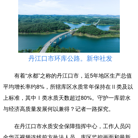
学术中国
乡村振兴
银龄
溯源中国
城市
旅游
能源
会展
彩票
娱乐
时尚
悦读
公益
一带一路
亚太网
上市公司
丹江口市环库公路。新华社发
文化产业
有着“水都”之称的丹江口市，近5年地区生产总值
平均增长率约8%，所辖库区水质常年保持在Ⅱ类及以
地方频道
上标准，其中Ⅰ类水质天数超过80%。守护一库碧水
北京
天津
河北
山西
与经济高质量发展何以兼得？记者一路探究。
辽宁
吉林
上海
江苏
在丹江口市水质安全保障指挥中心，工作人员闪
浙江
安徽
福建
江西
金华正视频连线前方执法人员，库区监控画面和最新