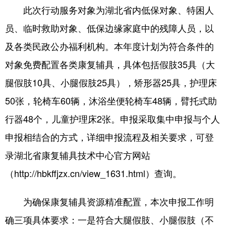
山东
河南
湖北
湖南
此次行动服务对象为湖北省内低保对象、特困人
广东
广西
海南
重庆
员、临时救助对象、低保边缘家庭中的残障人员，以
及各类民政公办福利机构。本年度计划为符合条件的
四川
贵州
云南
西藏
对象免费配置各类康复辅具，具体包括假肢35具（大
陕西
甘肃
青海
宁夏
腿假肢10具、小腿假肢25具），矫形器25具，护理床
新疆
内蒙古
黑龙江
50张，轮椅车60辆，沐浴坐便轮椅车48辆，臂托式助
行器48个，儿童护理床2张。申报采取集中申报与个人
多语种频道
申报相结合的方式，详细申报流程及相关要求，可登
English
Español
Français
عربى
录湖北省康复辅具技术中心官方网站
Русский язык
日本語
한국어
（http://hbkffjzx.cn/view_1631.html）查询。
Deutsch
Português
为确保康复辅具资源精准配置，本次申报工作明
确三项具体要求：一是符合大腿假肢、小腿假肢（不