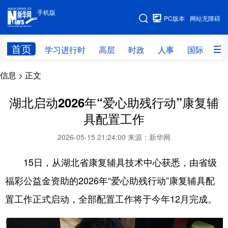
手机版
手机版
PC版本
网站无障碍
网站地图
首页
学习进行时
高层
时政
人事
国际
财
信息
> 正文
学习进行时
高层
时政
人事
国际
财经
网评
港澳
湖北启动2026年“爱心助残行动”康复辅
具配置工作
台湾
思客智库
全球连线
教育
2026-05-15 21:24:00
来源：新华网
科技
科创
量子
体育
15日，从湖北省康复辅具技术中心获悉，由省级
文化
书画
健康
军事
福彩公益金资助的2026年“爱心助残行动”康复辅具配
访谈
视频
图片
政务
置工作正式启动，全部配置工作将于今年12月完成。
法律
中央文件
金融
汽车
食品
人居
信息化
数字经济