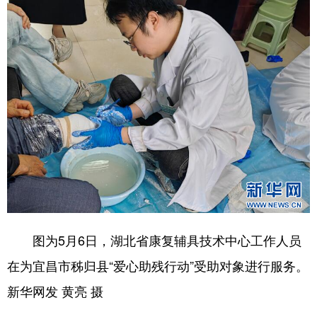
学术中国
乡村振兴
银龄
溯源中国
城市
旅游
能源
会展
彩票
娱乐
时尚
悦读
公益
一带一路
亚太网
上市公司
文化产业
地方频道
北京
天津
河北
山西
图为5月6日，湖北省康复辅具技术中心工作人员
辽宁
吉林
上海
江苏
在为宜昌市秭归县“爱心助残行动”受助对象进行服务。
新华网发 黄亮 摄
浙江
安徽
福建
江西