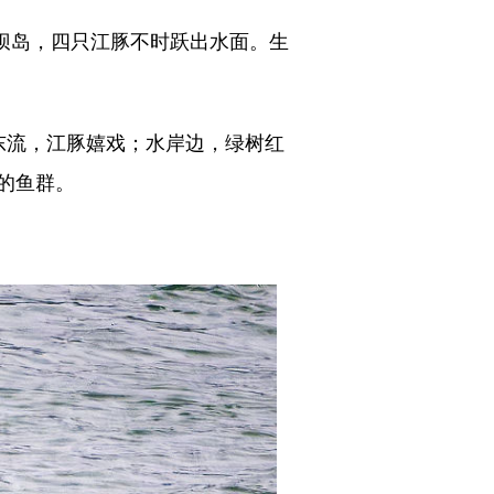
坝岛，四只江豚不时跃出水面。生
流，江豚嬉戏；水岸边，绿树红
的鱼群。