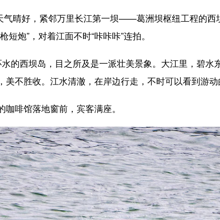
天气晴好，紧邻万里长江第一坝——葛洲坝枢纽工程的西
枪短炮”，对着江面不时“咔咔咔”连拍。
水的西坝岛，目之所及是一派壮美景象。大江里，碧水东
，美不胜收。江水清澈，在岸边行走，不时可以看到游动
咖啡馆落地窗前，宾客满座。