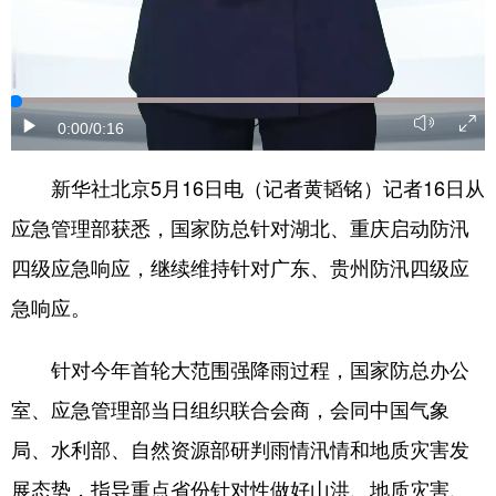
山东
河南
湖北
湖南
广东
广西
海南
重庆
四川
贵州
云南
西藏
0:00
/0:16
陕西
甘肃
青海
宁夏
新华社北京5月16日电（记者黄韬铭）记者16日从
新疆
内蒙古
黑龙江
应急管理部获悉，国家防总针对湖北、重庆启动防汛
四级应急响应，继续维持针对广东、贵州防汛四级应
多语种频道
急响应。
English
Español
Français
عربى
针对今年首轮大范围强降雨过程，国家防总办公
Русский язык
日本語
한국어
室、应急管理部当日组织联合会商，会同中国气象
Deutsch
Português
局、水利部、自然资源部研判雨情汛情和地质灾害发
展态势，指导重点省份针对性做好山洪、地质灾害、