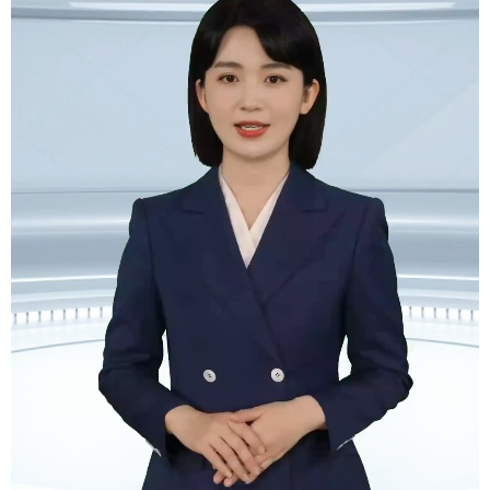
学术中国
乡村振兴
银龄
溯源中国
城市
旅游
能源
会展
彩票
娱乐
时尚
悦读
公益
一带一路
亚太网
上市公司
文化产业
地方频道
北京
天津
河北
山西
辽宁
吉林
上海
江苏
浙江
安徽
福建
江西