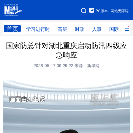
手机版
PC版本
网站无障碍
网站地图
首页
学习进行时
高层
时政
人事
国际
财
国家防总针对湖北重庆启动防汛四级应
学习进行时
高层
时政
人事
急响应
国际
财经
网评
港澳
2026-05-17 09:29:22
来源：新华网
台湾
思客智库
全球连线
教育
科技
科创
量子
体育
文化
书画
健康
军事
访谈
视频
图片
政务
法律
中央文件
金融
汽车
食品
人居
信息化
数字经济